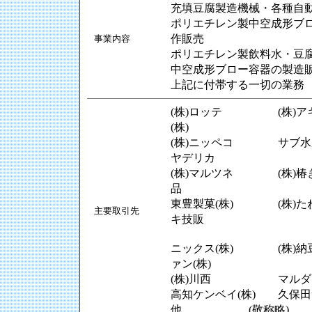
充填豆腐製造機械・各種自
ポリエチレン製中空成形ブ
作販売
事業内容
ポリエチレン製飲料水・豆
中空成形ブロー容器の製造
上記に付帯する一切の業務
(株)ロッテ (株)
(株)
(株)ニッペコ サブ水産
ヤデリカ
(株)マルツネ (株)
品
東豊製菓(株) (株)
主要取引先
キ技販
ニックス(株) (株
ァン(株)
(株)川西 マルダイ商事
高知ケンベイ(株) 久保田
他 (敬称略)