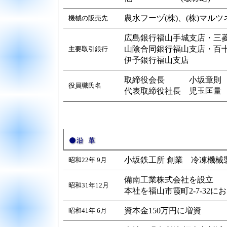
農水フーヅ(株)、(株)マルツ
機械の販売先
広島銀行福山手城支店・三菱
山陰合同銀行福山支店・百
主要取引銀行
伊予銀行福山支店
取締役会長 小坂章則
役員職氏名
代表取締役社長 児玉匡量
小坂鉄工所 創業 冷凍機械
昭和22年 9月
備南工業株式会社を設立
昭和31年12月
本社を福山市霞町2-7-32に
資本金150万円に増資
昭和41年 6月